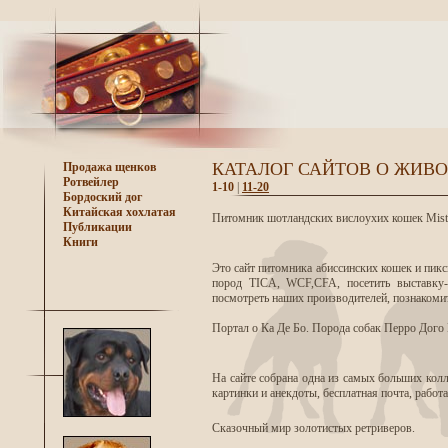
КАТАЛОГ САЙТОВ О ЖИВ
Продажа щенков
Ротвейлер
1-10
|
11-20
Бордоский дог
Китайская хохлатая
Питомник шотландских вислоухих кошек Miste
Публикации
Книги
Это сайт питомника абиссинских кошек и пикс
пород TICA, WCF,CFA, посетить выставку-п
посмотреть наших производителей, познаком
Портал о Ка Де Бо. Порода собак Перро Дого
На сайте собрана одна из самых больших кол
картинки и анекдоты, бесплатная почта, работа
Сказочный мир золотистых ретриверов.