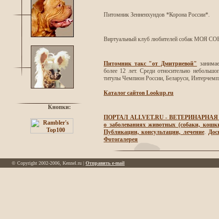
Питомник Зенненхундов *Корона России*.
Виртуальный клуб любителей собак МОЯ С
Питомник такс "от Дмитриевой"
занимае
более 12 лет. Среди относительно небольшо
титулы Чемпион России, Беларуси, Интерчем
Каталог сайтов Lookup.ru
Кнопки:
ПОРТАЛ ALLVET.RU - ВЕТЕРИНАРНАЯ МЕ
о заболеваниях животных (собаки, кошк
Публикации, консультации, лечение
.
Дос
Фотогалерея
© Copyright 2002-2006, Kennel.ru |
Отправить e-mail