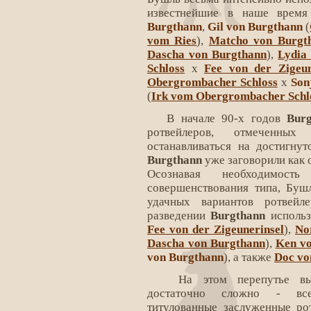
известнейшие в наше время
Burgthann
,
Gil von Burgthann
(
vom Ries
),
Matcho von Burgt
Dascha von Burgthann
),
Lydia
Schloss
x
Fee von der Zigeun
Obergrombacher Schloss
x
Son
(
Irk vom Obergrombacher Schl
В начале 90-х годов
Bur
ротвейлеров, отмеченны
останавливаться на достигну
Burgthann
уже заговорили как 
Осознавая необходимос
совершенствования типа, Буш
удачных вариантов ротвейл
разведении
Burgthann
исполь
Fee von der Zigeunerinsel
),
No
Dascha von Burgthann
),
Ken v
von Burgthann
), а также
Doc vo
На этом перепутье выб
достаточно сложно - вс
титулованные заслуженные ро