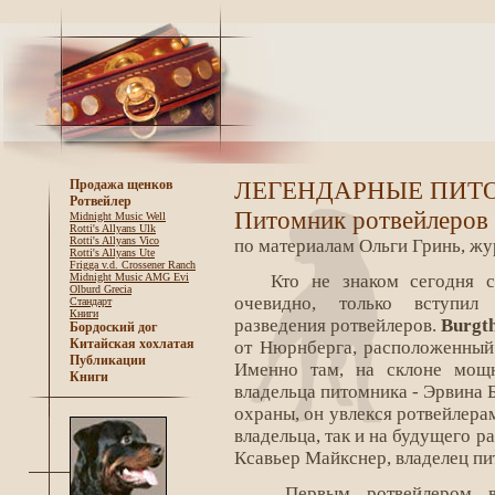
ЛЕГЕНДАРНЫЕ ПИТ
Продажа щенков
Ротвейлер
Питомник ротвейлеров
Midnight Music Well
Rotti's Allyans Ulk
Rotti's Allyans Vico
по материалам Ольги Гринь, жу
Rotti's Allyans Ute
Frigga v.d. Crossener Ranch
Midnight Music AMG Evi
Кто не знаком сегодня с
Olburd Grecia
очевидно, только вступи
Стандарт
Книги
разведения ротвейлеров.
Burgt
Бордоский дог
Китайская хохлатая
от Нюрнберга, расположенный 
Публикации
Именно там, на склоне мощн
Книги
владельца питомника - Эрвина
охраны, он увлекся ротвейлерам
владельца, так и на будущего р
Ксавьер Майкснер, владелец п
Первым ротвейлером в 