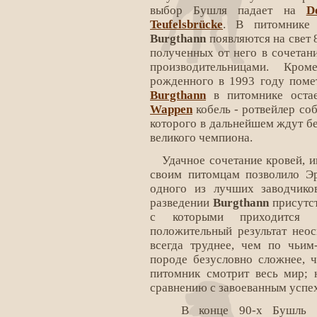
выбор Бушля падает на
D
Teufelsbrücke
. В питомнике 
Burgthann
появляются на свет 8
полученных от него в сочетан
производительницами. Кро
рожденного в 1993 году пом
Burgthann
в питомнике оста
Wappen
кобель - ротвейлер со
которого в дальнейшем ждут бе
великого чемпиона.
Удачное сочетание кровей, и
своим питомцам позволило Э
одного из лучших заводчико
разведении
Burgthann
присутст
с которыми приходится 
положительный результат неос
всегда труднее, чем по чьим
породе безусловно сложнее, ч
питомник смотрит весь мир; 
сравнению с завоеванным успе
В конце 90-х Бушль ра