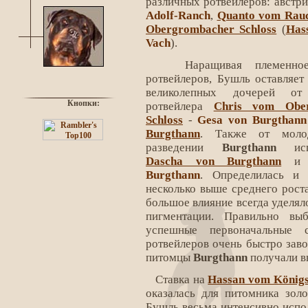
различных ротвейлеров: австр
Adolf-Ranch
,
Quanto vom Rau
Obergrombacher Schloss
(
Has
Vach
).
Наращивая племенное 
ротвейлеров, Бушль оставляет
великолепных дочерей от 
Кнопки:
ротвейлера
Chris vom Ober
Schloss
-
Gesa von Burgthann
Burgthann
. Также от мол
разведении
Burgthann
испо
Dascha von Burgthann
Burgthann
. Определилась и 
несколько выше среднего рост
большое влияние всегда уделял
пигментации. Правильно выб
успешные первоначальные 
ротвейлеров очень быстро заво
питомцы
Burgthann
получали в
Ставка на
Hassan vom Königs
оказалась для питомника зол
Бушль весьма интенсивно испол