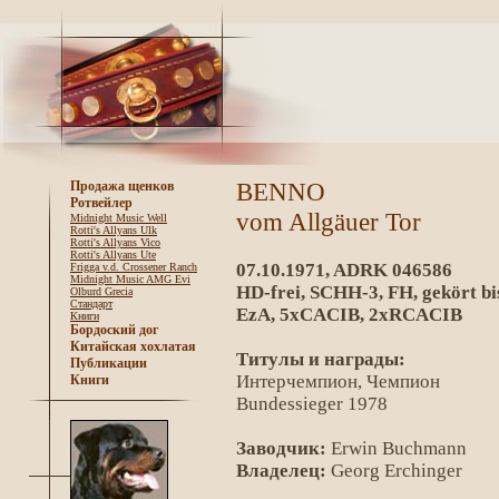
BENNO
Продажа щенков
Ротвейлер
vom Allgäuer Tor
Midnight Music Well
Rotti's Allyans Ulk
Rotti's Allyans Vico
Rotti's Allyans Ute
07.10.1971, ADRK 046586
Frigga v.d. Crossener Ranch
Midnight Music AMG Evi
HD-frei, SCHH-3, FH, gekört bi
Olburd Grecia
Стандарт
EzA, 5xCACIB, 2xRCACIB
Книги
Бордоский дог
Китайская хохлатая
Титулы и награды:
Публикации
Интерчемпион, Чемпион
Книги
Bundessieger 1978
Заводчик:
Erwin Buchmann
Владелец:
Georg Erchinger