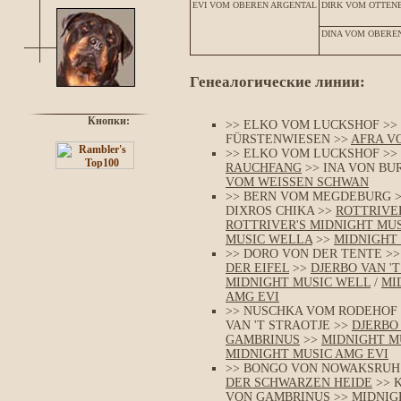
EVI VOM OBEREN ARGENTAL
DIRK VOM OTTEN
DINA VOM OBERE
Генеалогические линии:
Кнопки:
>> ELKO VOM LUCKSHOF >>
FÜRSTENWIESEN >>
AFRA V
>> ELKO VOM LUCKSHOF >>
RAUCHFANG
>> INA VON BU
VOM WEISSEN SCHWAN
>> BERN VOM MEGDEBURG >
DIXROS CHIKA >>
ROTTRIVE
ROTTRIVER'S MIDNIGHT MU
MUSIC WELLA
>>
MIDNIGHT 
>> DORO VON DER TENTE >
DER EIFEL
>>
DJERBO VAN '
MIDNIGHT MUSIC WELL
/
MI
AMG EVI
>> NUSCHKA VOM RODEHOF
VAN 'T STRAOTJE >>
DJERBO
GAMBRINUS
>>
MIDNIGHT M
MIDNIGHT MUSIC AMG EVI
>> BONGO VON NOWAKSRUH
DER SCHWARZEN HEIDE
>> 
VON GAMBRINUS
>>
MIDNIG