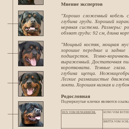
Мнение экспертов
"Хорошо сложенный кобель с
глубина груди. Хороший харак
нервная система. Размеры: ро
обхват груди: 92 см, длина корп
"Мощный костяк, мощная муск
хорошие передние и задние 
подшерсток. Темно-коричне
выраженный. Достаточная пиг
коротковата. Темные глаза
глубина щепца. Ножницеобр
Легкие размашистые движени
локти. Хорошая низкая и глубок
Родословная
Подчеркнутые клички являются ссылка
DUX VOM HUNGERBÜHL
KUNO VOM BUTZE
BRITTA VOM SCH