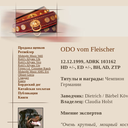
ODO vom Fleischer
Продажа щенков
Ротвейлер
Midnight Music Well
Rotti's Allyans Ulk
12.12.1999, ADRK 103162
Rotti's Allyans Vico
Rotti's Allyans Ute
HD +/-, ED +/-, BH, AD, ZTP
Frigga v.d. Crossener Ranch
Midnight Music AMG Evi
Olburd Grecia
Титулы и награды:
Чемпион
Стандарт
Книги
Германии
Бордоский дог
Китайская хохлатая
Публикации
Заводчик:
Dietrich / Bärbel Kö
Книги
Владелец:
Claudia Holst
Мнение экспертов
"Очень крупный, мощный кос