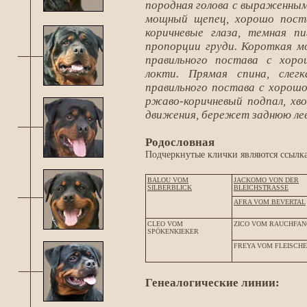
породная голова с выраженным
мощный щепец, хорошо поста
коричневые глаза, темная п
пропорции груди. Короткая м
правильного постава с хор
локти. Прямая спина, слег
правильного постава с хорош
ржаво-коричневый подпал, х
движения, бережет заднюю ле
Родословная
Подчеркнутые клички являются ссылка
BALOU VOM
JACKOMO VON DER
SILBERBLICK
BLEICHSTRASSE
AFRA VOM BEVERTAL
CLEO VOM
ZICO VOM RAUCHFAN
SPÖKENKIEKER
FREYA VOM FLEISCH
Генеалогические линии: