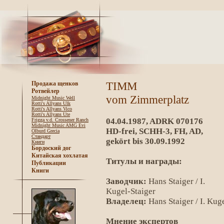
TIMM
Продажа щенков
Ротвейлер
vom Zimmerplatz
Midnight Music Well
Rotti's Allyans Ulk
Rotti's Allyans Vico
Rotti's Allyans Ute
04.04.1987, ADRK 070176
Frigga v.d. Crossener Ranch
Midnight Music AMG Evi
HD-frei, SCHH-3, FH, AD,
Olburd Grecia
Стандарт
gekört bis 30.09.1992
Книги
Бордоский дог
Китайская хохлатая
Титулы и награды:
Публикации
Книги
Заводчик:
Hans Staiger / I.
Kugel-Staiger
Владелец:
Hans Staiger / I. Kug
Мнение экспертов