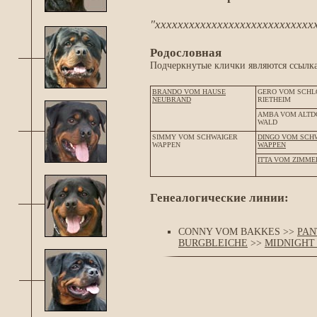
"xxxxxxxxxxxxxxxxxxxxxxxxxxxxx
Родословная
Подчеркнутые клички являются ссылка
BRANDO VOM HAUSE
GERO VOM SCHL
NEUBRAND
RIETHEIM
AMBA VOM ALTD
WALD
SIMMY VOM SCHWAIGER
DINGO VOM SCH
WAPPEN
WAPPEN
ITTA VOM ZIMME
Генеалогические линии:
CONNY VOM BAKKES >>
PAN
BURGBLEICHE
>>
MIDNIGHT