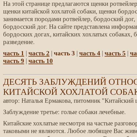
На этой странице предлагаются щенки ротвейлер
щенки китайской хохлатой собаки, щенки бордо
занимается породами ротвейлер, бордоский дог, 
бордосский дог. На сайте представлена информа
бордоских догах, китайских хохлатых собаках, 
разведение.
часть 1
|
часть 2
|
часть 3
|
часть 4
|
часть 5
|
ча
часть 9
|
часть 10
ДЕСЯТЬ ЗАБЛУЖДЕНИЙ ОТНО
КИТАЙСКОЙ ХОХЛАТОЙ СОБА
автор: Наталья Ермакова, питомник "Китайский 
Заблуждение третье: голые собаки лечебные.
Китайские хохлатые несмотря на частые разгово
таковыми не являются. Любое любящее Вас живот