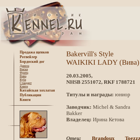
Bakervill's Style
Продажа щенков
Ротвейлер
WAIKIKI LADY (Вива)
Бордоский дог
Данила
Виски
Фритц
20.03.2005,
Вива
Куба
NHSB 2551072, RKF 1788721
Стандарт
Книги
Китайская хохлатая
Титулы и награды:
юниор
Публикации
Книги
Заводчик:
Michel & Sandra
Bakker
Владелец:
Ирина Кетова
Отец:
Brandoux Toezz