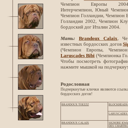
Чемпион Европы 2004
Интерчемпион, Юный Чемпио
Чемпион Голландии, Чемпион Б
Голландии 2002, Чемпион Кл
бордоский дог Италии 2004.
Мать:
Brandoux Calaix
, Ч
известных бордосских догов
Si
(Чемпион Европы, Чемпион
Laruscades Bibi
(Чемпионка Го
Чтобы посмотреть фотографии
нажмите мышкой на подчеркнут
Родословная
Подчеркнутые клички являются ссылка
бордосских догов!
BRANDOUX TOEZZZ
BLOCKHEADS
LARUSCADES 
BRANDOUX CALAIX
SIGNORE KWA
DES CHARTR