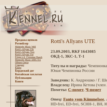
Rotti's Allyans UTE
Продажа щенков
Ротвейлер
Midnight Music Well
Rotti's Allyans Ulk
23.09.2003, RKF 1643085
Rotti's Allyans Vico
Rotti's Allyans Ute
ОКД-1, ЗКС-1, Т-1
Frigga v.d. Crossener Ranch
Midnight Music AMG Evi
Olburd Grecia
Титулы и награды:
Чемпионка
Стандарт
Книги
Юная Чемпионка России
Бордоский дог
Китайская хохлатая
Публикации
Заводчик:
К. Андрюшко / Г. Ш
Книги
Владелец:
Ирина Кетова (член
Пометы:
C-помет
,
Ч-помет
Отец:
Fanto vom Kümmelsee
,
HD-frei, ED-frei, SCHH-1, BH