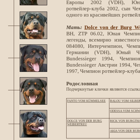
Европы 2002 (VDH), Юн
ротвейлер-клуба 2002, сын Ч
одного из красивейших ротвей
Мать:
Dolce von der Burg We
BH, ZTP 06.02, Юная Чемпи
легенды, всемирно известног
084080, Интерчемпион, Чемп
Германии (VDH), Юный Ч
Bundessieger 1994, Чемпи
Bundessieger Австрии 1994, Че
1997, Чемпион ротвейлер-клуб
Родословная
Подчеркнутые клички являются ссылка
FANTO VOM KÜMMELSEE
BALOU VOM SILBE
ODESSA VOM SCHW
DOLCE VON DER BURG
RICK VON BURGTH
WEIBERTREU
AKIA VON DER BUR