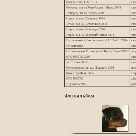
Москва 2004, CACIB-FCI
юни
Монопор. вы-ка Ротвейлеров, Минск 2004
юни
Всепород. вы-ка, Минск 2004
юни
Всерос. вы-ка, Гармония 2004
юни
Регион. вы-ка, Дельта-Пал 2004
юни
Всерос. вы-ка, Созвездие 2004
юни
Всерос. вы-ка, Звездный Олимп 2004
юни
Хрустальный Кубок Украины, CACIB-FCI 2004
юни
Рег. выставка
юни
VIII Чемпионат Ротвейлеров "Кубок Твери 2005"
под
МГС РОСТО 2005
юни
Рег. "Весна 2005"
юни
Монопородная вы-ка, Подольск 2005
мол
Зима-Клэр-Плюс 2005
отк
МГС РОСТО
раб
Андромеда 2005
раб
Фотоальбом