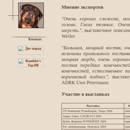
Мнение экспертов
"Очень хорошо сложена, мо
голова. Глаза темные. Оче
шерсть."
, выставочное описан
Weiler
Кнопки:
"Большая, мощный костяк, оч
величины правильного постава
мощная морда, очень хороше
постав передних конечносте
конечностей, естественное п
коричневый подпал."
, выставо
ADRK Uwe Petermann
Участие в выставках
Выставка
К
VII Чемпионат Ротвейлеров, Тверь 2004
беб
Анкор Элита, CACIB-FCI 2004
щен
Кубок Журнала РОТВЕЙЛЕР 2004
щен
Рег. монопородная, Подольск 2004
щен