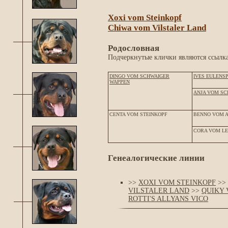
Xoxi vom Steinkopf
Chiwa vom Vilstaler Land
Родословная
Подчеркнутые клички являются ссылка
DINGO VOM SCHWAIGER
IVES EULENS
WAPPEN
ANJA VOM SC
CENTA VOM STEINKOPF
BENNO VOM 
CORA VOM LE
Генеалогические линии
>>
XOXI VOM STEINKOPF
>>
VILSTALER LAND
>>
QUIKY 
ROTTI'S ALLYANS VICO