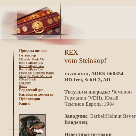
REX
Продажа щенков
Ротвейлер
vom Steinkopf
Midnight Music Well
Rotti's Allyans Ulk
Rotti's Allyans Vico
Rotti's Allyans Ute
xx.хх.хххх, ADRK 060354
Frigga v.d. Crossener Ranch
Midnight Music AMG Evi
HD-frei, SchH-3, AD
Olburd Grecia
Стандарт
Книги
Бордоский дог
Титулы и награды:
Чемпион
Китайская хохлатая
Германии (VDH), Юный
Публикации
Чемпион Европы 1984
Книги
Заводчик:
Bärbel/Helmut Beyer
Владелец:
Известные потомки