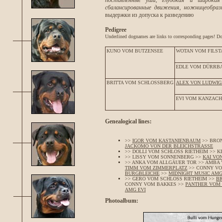
поставленные уши, глубокая и широкая 
сбалансированные движения, ножницеобразн
выдержки из допуска к разведению
Pedigree
Underlined dognames are links to corresponding pages! Do 
KUNO VOM BUTZENSEE
WOTAN VOM FILS
EDLE VOM DÜRRB
BRITTA VOM SCHLOSSBERG
ALEX VON LUDWIG
EVI VOM KANZACH
Genealogical lines:
>>
IGOR VOM KASTANIENBAUM
>> BRO
JACKOMO VON DER BLEICHSTRASSE
>> DOLLI VOM SCHLOSS RIETHEIM >> K
>> LISSY VOM SONNENBERG >>
KAI VO
>> ANKA VOM ALLGÄUER TOR >> AMBA
TIMM VOM ZIMMERPLATZ
>> CONNY VO
BURGBLEICHE
>>
MIDNIGHT MUSIC AMG
>> GERO VOM SCHLOSS RIETHEIM >>
B
CONNY VOM BAKKES >>
PANTHER VOM
AMG EVI
Photoalbum: