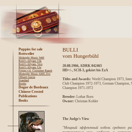
BULLI
Puppies for sale
Rottweiler
vom Hungerbühl
Midnight Music Well
Rotti's Allyans Ulk
Rotti's Allyans Vico
20.08.1966, ADRK 042465
Rotti's Allyans Ute
HD+/-, SCH-3, gekört bis EzA
Frigga v.d. Crossener Ranch
Midnight Music AMG Evi
Olburd Grecia
Titles and Awards:
World Champion 1973, Inte
Standard
Club Champion 1972-1973, German Champion, 
Books
Dogue de Bordeaux
Champion 1971-1972
Chinese Crested
Publications
Breeder:
Lothar Born
Books
Owner:
Christian Kohler
The Judge's View
"Мощный эффектный кобель среднего раз