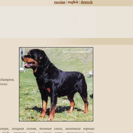
russian
|
english
|
deutsch
rchampion,
Swiss
мера, мощная голова, темные глаза, маленькие хорошо