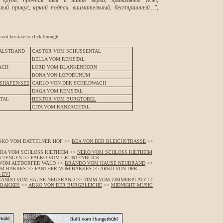
грудь, прочная шея и линия верха, правильные углы,
ый прикус, яркий подпал, внимательный, бесстрашный..."
,
not hesitate to click through.
TALSTRAND
CASTOR VOM SCHUSSENTAL
BELLA VOM REMSTAL
ACH
LORD VOM BLANKENHORN
BONA VON LOPODUNUM
SHAFEN/SEE
CARLO VON DER SCHILDWACH
DAGA VOM REMSTAL
TAL
HEKTOR VOM BURGTOBEL
CITA VOM KANZACHTAL
NKO VOM DATTELNER HOF >>
BEA VON DER BLEICHSTRASSE
>>
IRA VOM SCHLOSS RIETHEIM >>
NERO VOM SCHLOSS RIETHEIM
N TENGEN
>>
FALKO VOM GRÜNTENBLICK
 VOM ALTDORFER WALD >>
BRANDO VOM HAUSE NEUBRAND
>>
M BAKKES >>
PANTHER VOM BAKKES
>>
ARKO VON DER
 EVI
RANDO VOM HAUSE NEUBRAND
>>
TIMM VOM ZIMMERPLATZ
>>
 BAKKES
>>
ARKO VON DER BURGBLEICHE
>>
MIDNIGHT MUSIC